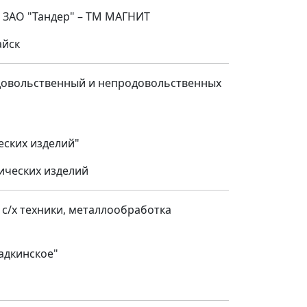
 ЗАО "Тандер" – ТМ МАГНИТ
айск
довольственный и непродовольственных
еских изделий"
ических изделий
 с/х техники, металлообработка
адкинское"