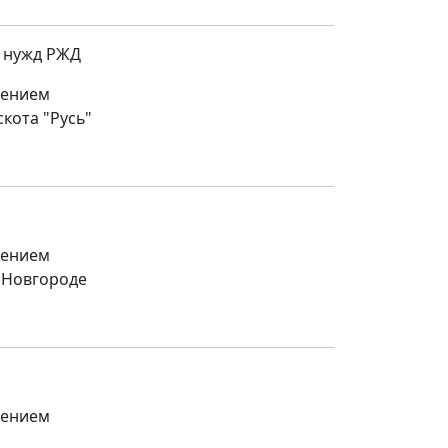
 нужд РЖД
щением
кота "Русь"
щением
 Новгороде
щением