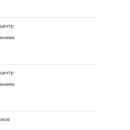
 центр
щением
 центр
щением
оков