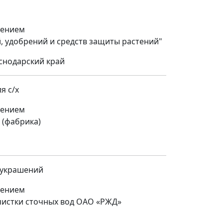
щением
, удобрений и средств защиты растений"
снодарский край
я с/х
щением
(фабрика)
 украшений
щением
чистки сточных вод ОАО «РЖД»