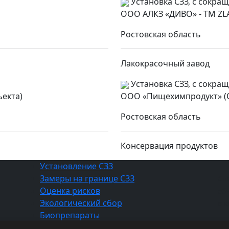
Установка СЗЗ, с сокра
ООО АЛКЗ «ДИВО» - ТМ Z
Ростовская область
Лакокрасочный завод
Установка СЗЗ, с сокра
ъекта)
ООО «Пищехимпродукт» (
Ростовская область
Консервация продуктов
Установление СЗЗ
Замеры на границе СЗЗ
Сп
Оценка рисков
об
Экологический сбор
в 
Биопрепараты
г.
Демеркуризационные наборы