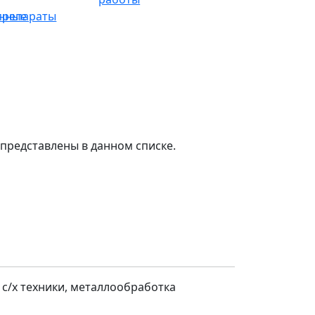
нные
препараты
представлены в данном списке.
 с/х техники, металлообработка