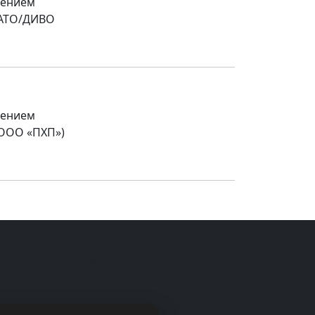
щением
LATO/ДИВО
щением
ООО «ПХП»)
ециализируемся на установлении СЗЗ для
ъектов повышенной сложности и не вошедших
классификатор
 Ростов-на-Дону, пр. Буденновский 22, 3